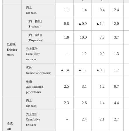
売上
1.1
1.4
0.4
2.4
Net sales
（内 物販）
0.8
▲0.9
▲1.4
2.0
▲
（Products）
（内 調剤）
1.8
10.0
7.3
3.7
（Dispensing）
既存店
売上累計
Existing
－
1.2
0.9
1.3
Cumulative
stores
net sales
客数
▲1.4
▲1.7
▲0.8
1.7
▲
Number of customers
単価
2.5
3.1
1.2
0.7
Avg. spending
per customer
売上
2.3
2.6
1.4
4.4
Net sales
売上累計
－
2.4
2.1
2.7
Cumulative
全店
net sales
All