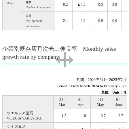
客数
stores
0.2
▲0.2
0.5
3.8
Number of customers
単価
2.1
2.8
0.9
0.6
Avg. spending
per customer
企業別既存店月次売上伸長率 Monthly sales
growth rate by company
期間：2024年3月～2025年2月
Period：From March 2024 to February 2025
単位
Unit：％
3月
4月
5月
6月
Mar.
Apr.
May
June
ウエルシア薬局
1.5
1.8
0.7
2.7
WELCIA YAKKYOKU
シミズ薬品