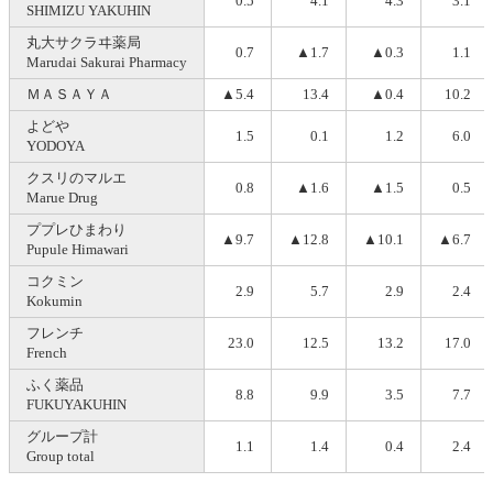
0.5
4.1
4.3
3.1
SHIMIZU YAKUHIN
丸大サクラヰ薬局
0.7
▲1.7
▲0.3
1.1
Marudai Sakurai Pharmacy
ＭＡＳＡＹＡ
▲5.4
13.4
▲0.4
10.2
よどや
1.5
0.1
1.2
6.0
YODOYA
クスリのマルエ
0.8
▲1.6
▲1.5
0.5
Marue Drug
ププレひまわり
▲9.7
▲12.8
▲10.1
▲6.7
Pupule Himawari
コクミン
2.9
5.7
2.9
2.4
Kokumin
フレンチ
23.0
12.5
13.2
17.0
French
ふく薬品
8.8
9.9
3.5
7.7
FUKUYAKUHIN
グループ計
1.1
1.4
0.4
2.4
Group total