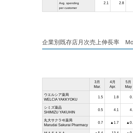
2.1
2.8
Avg. spending
per customer
企業別既存店月次売上伸長率 Monthly sa
3月
4月
5月
Mar.
Apr.
May
ウエルシア薬局
1.5
1.8
0
WELCIA YAKKYOKU
シミズ薬品
0.5
4.1
4
SHIMIZU YAKUHIN
丸大サクラヰ薬局
0.7
▲1.7
▲0.
Marudai Sakurai Pharmacy