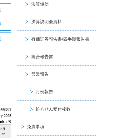
決算短信
期
決算説明会資料
期
期
有価証券報告書/四半期報告書
統合報告書
営業報告
月例報告
処方せん受付枚数
25年2月
ry 2025
it
：％
免責事項
2月
Feb.