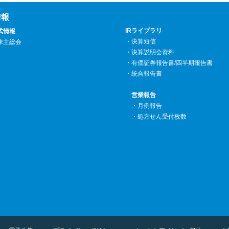
情報
IRライブラリ
式情報
・
決算短信
株主総会
・
決算説明会資料
・
有価証券報告書/四半期報告書
・統合報告書
営業報告
・月例報告
・
処方せん受付枚数