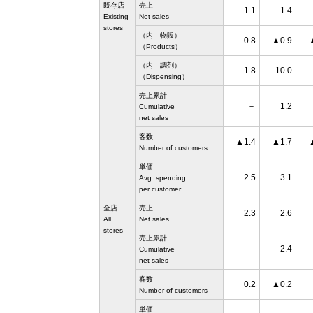
既存店
売上
1.1
1.4
Existing
Net sales
stores
（内 物販）
0.8
▲0.9
（Products）
（内 調剤）
1.8
10.0
（Dispensing）
売上累計
－
1.2
Cumulative
net sales
客数
▲1.4
▲1.7
Number of customers
単価
2.5
3.1
Avg. spending
per customer
全店
売上
2.3
2.6
All
Net sales
stores
売上累計
－
2.4
Cumulative
net sales
客数
0.2
▲0.2
Number of customers
単価