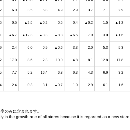
4
10.2
▲15.8
▲2.1
▲7.7
7.1
24.4
10.4
0.7
.2
6.0
3.5
6.8
4.9
2.9
3.7
7.1
2.9
5
0.5
▲2.5
▲0.2
0.5
0.4
▲0.2
1.5
▲1.2
1
▲6.7
▲12.3
▲3.3
▲8.3
▲6.6
7.9
3.0
▲1.6
.9
2.4
6.0
0.9
▲0.6
3.3
2.0
5.3
5.3
2
17.0
8.6
2.3
10.0
4.8
8.1
12.8
17.8
.5
7.7
5.2
16.4
6.8
6.3
4.3
6.6
3.2
.4
2.4
0.3
3.1
▲0.7
1.0
2.9
6.1
1.6
長率のみに含まれます。
y in the growth rate of all stores because it is regarded as a new store