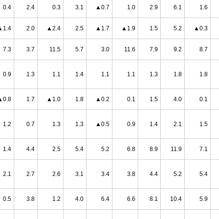
0.4
2.4
0.3
3.1
▲0.7
1.0
2.9
6.1
1.6
▲1.4
2.0
▲2.4
2.5
▲1.7
▲1.9
1.5
5.2
▲0.3
7.3
3.7
11.5
5.7
3.0
11.6
7.9
9.2
8.7
0.9
1.3
1.1
1.4
1.1
1.1
1.3
1.8
1.8
▲0.8
1.7
▲1.0
1.8
▲0.2
0.1
1.5
4.0
0.1
1.2
0.7
1.3
1.3
▲0.5
0.9
1.4
2.1
1.5
1.4
4.4
2.5
5.4
5.2
6.8
8.9
11.9
7.1
2.1
2.7
2.6
3.1
3.4
3.8
4.4
5.2
5.4
0.5
3.8
1.2
4.0
6.4
6.6
8.1
10.4
5.9