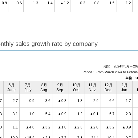
0.9
0.6
1.3
1.4
▲1.2
0.2
0.8
1.5
1.2
les growth rate by company
期間：2024年3月～20
Period：From March 2024 to Februa
単位
U
6月
7月
8月
9月
10月
11月
12月
1月
June
July
Aug.
Sep.
Oct.
Nov.
Dec.
Jan.
.7
2.7
0.9
3.6
▲0.3
1.3
2.9
6.6
1.7
.3
3.1
1.0
5.4
▲0.9
1.2
▲0.1
5.7
2.3
3
1.1
▲4.8
▲3.2
▲1.0
▲2.3
▲2.0
▲3.2
▲0.9