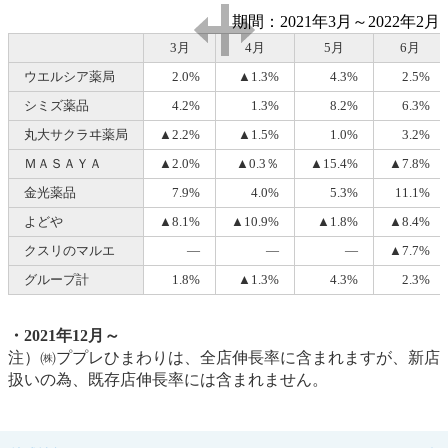
期間：2021年3月～2022年2月
3月
4月
5月
6月
ウエルシア薬局
2.0%
▲1.3%
4.3%
2.5%
シミズ薬品
4.2%
1.3%
8.2%
6.3%
丸大サクラヰ薬局
▲2.2%
▲1.5%
1.0%
3.2%
ＭＡＳＡＹＡ
▲2.0%
▲0.3％
▲15.4%
▲7.8%
金光薬品
7.9%
4.0%
5.3%
11.1%
よどや
▲8.1%
▲10.9%
▲1.8%
▲8.4%
クスリのマルエ
―
―
―
▲7.7%
グループ計
1.8%
▲1.3%
4.3%
2.3%
・2021
年12月～
注）㈱ププレひまわりは、全店伸長率に含まれますが、新店
扱いの為、既存店伸長率には含まれません。