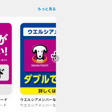
もっと見る
カード
ウエルシアメンバーならダブルでたまる
毎月5
カード
ウエルシアメンバーならダブルでポイントが貯まる！
粧品のW