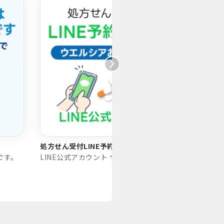
処方せん受付LINE予約
マイナ
です。
LINE公式アカウント ウエルシアお薬サポート