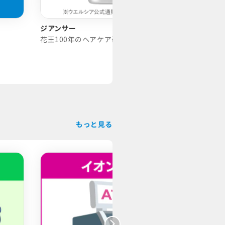
ジアンサー
聞いた
花王100年のヘアケア研究からたどり着いた、ヘアケアの答え
ファイ
もっと見る