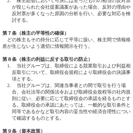
株主総会において可決には至ったものの相当の反対票
が投じられた会社提案議案があった場合、反対の理由や
反対票が多くなった原因の分析を行い、必要な対応を検
討する。
第７条（株主の平等性の確保）
どの株主もその持分に応じて平等に扱い、株主間で情報格
差が生じないよう適切に情報開示を行う。
第８条（株主の利益に反する取引の防止）
当社グループは、取締役による競業取引および利益相
反取引について、取締役会規程により取締役会の決議事
項とする。
当社グループは、関連当事者との間で取引を行う場
合、会社法等の関係法令および取締役会規程等の社内規
則に従い、必要に応じて取締役会の承認を経るものとす
る。取締役会の承認にあたっては、一般的な取引条件と
同等であるかなど取引内容の妥当性や経済合理性につい
て確認するものとする。
第９条（資本政策）