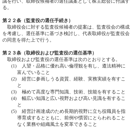
議を行い、取締役候補者の選任議案として株主総会に付議す
る。
第２２条（監査役の選任手続き）
取締役会に対する監査役候補者の提案は、監査役会の構成
を考慮し、選任基準に基づき検討し、代表取締役が監査役会
の同意を得た上で行う。
第２３条（取締役および監査役の選任基準）
取締役および監査役の選任基準は次のとおりとする。
(1)
人望・品格に優れ高い倫理観を有し、遵法精神に
富んでいること
(2)
経営に参画しうる資質、経験、実務実績を有すこ
と
(3)
極めて高度な専門知識、技術、技能を有すること
(4)
幅広い知識と広い視野および高い見識を有するこ
と
(5)
経営計画達成のため長期的視野に立ち役職員を指
導育成するとともに、前例や慣習にとらわれること
なく業務や組織風土を変革できること