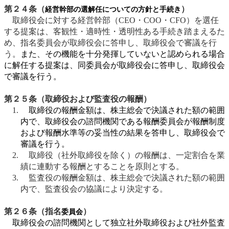
第２４条（
）
経営幹部の選解任についての方針と手続き
取締役会に対する経営幹部（CEO・COO・CFO）を選任
する提案は、客観性・適時性・透明性ある手続き踏まえるた
め、指名委員会が取締役会に答申し、取締役会で審議を行
う。
また、その機能を十分発揮していないと認められる場合
に解任する提案は、同委員会が取締役会に答申し、取締役会
で審議を行う。
第２５条（取締役および監査役の報酬）
取締役の報酬金額は、株主総会で決議された額の範囲
内で、取締役会の諮問機関である報酬委員会が報酬制度
および報酬水準等の妥当性の結果を答申し、取締役会で
審議を行う。
取締役（社外取締役を除く）の報酬は、一定割合を業
績に連動する報酬とすることを原則とする。
監査役の報酬金額は、株主総会で決議された額の範囲
内で、監査役会の協議により決定する。
第２６条（指名
）
委員会
取締役会の諮問機関として独立社外取締役および社外監査