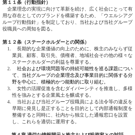
第１１条（行動指針）
企業理念の実現に向けて革新を続け、広く社会にとって有
用な存在としてのブランドを構築するため、「ウエルシアグ
ループ行動指針」を制定しており、当社および当社グループ
役職員への周知を図る。
第１２条（ステークホルダーとの関係）
長期的な企業価値の向上のために、株主のみならず従
業員、顧客、取引先、債権者、地域社会その他の様々な
ステークホルダーの利益を尊重する。
社会および環境問題等の持続可能性を巡る課題につい
て、当社グループの企業理念及び事業目的に関係する分
野を中心に、積極的かつ能動的に取り組む。
女性の活躍促進を含むダイバーシティを推進し、多様
性を強みとする企業風土を醸成する。
当社および当社グループ役職員による法令等の違反を
早期に発見し是正することを目的として内部通報制度を
整備すると同時に、社内から独立した通報窓口を設置
し、これらを適切に運用する。
第４章 適切な情報開示と株主および投資家との対話