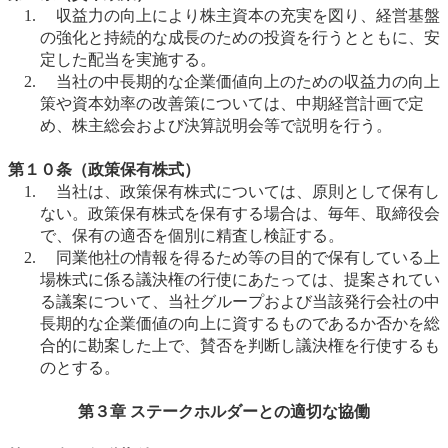
収益力の向上により株主資本の充実を図り、経営基盤
の強化と持続的な成長のための投資を行うとともに、安
定した配当を実施する。
当社の中長期的な企業価値向上のための収益力の向上
策や資本効率の改善策については、中期経営計画で定
め、株主総会および決算説明会等で説明を行う。
第１０条（政策保有株式）
当社は、政策保有株式については、原則として保有し
ない。
政策保有株式を保有する場合は、毎年、取締役会
で、保有の適否を個別に精査し検証する。
同業他社の情報を得るため等の目的で保有している上
場株式に係る議決権の行使にあたっては、提案されてい
る議案について、当社グループおよび当該発行会社の中
長期的な企業価値の向上に資するものであるか否かを総
合的に勘案した上で、賛否を判断し議決権を行使するも
のとする。
第３章 ステークホルダーとの適切な協働