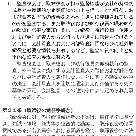
監査役会は、取締役会が担う監督機能が会社の持続的
成長と中長期的な企業価値の向上を促し、かつ収益力お
よび資本効率等の改善を図るべく適切に発揮されている
のかを監査する。また取締役および執行役員の職務執行
の監査に必要な事項に関し、取締役、執行役員、使用人
および会計監査人から適時および適切に報告を受けると
ともに、会計監査人および内部監査部門ならびに社外取
締役と必要な情報を共有するなど、監査の質の向上と効
率的な監査の実現に努める。
監査役会は、取締役および執行役員の職務執行の監
査、株主総会に提出する会計監査人の選任および解任な
らびに会計監査人を選任しないことに関する議案の内容
の決定、会計監査人を適切に選定および評価するための
基準の策定、会計監査、その他法令により定められた事
項を実施する。
第２１条（取締役の選任手続き）
取締役会に対する取締役候補者の提案は、選任基準に基づ
き、知識・経験・能力等を総合的に勘案し、取締役会の諮問
機関である指名委員会における審議を経て、取締役会での決