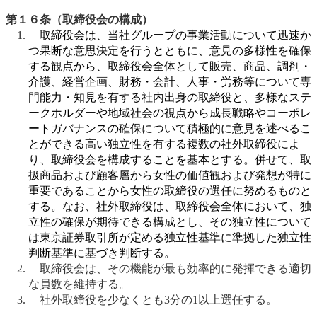
第１６条（取締役会の構成）
取締役会は、当社グループの事業活動について迅速か
つ果断な意思決定を行うとともに、意見の多様性を確保
する観点から、取締役会全体として販売、商品、調剤・
介護、経営企画、財務・会計、人事・労務等について専
門能力・知見を有する社内出身の取締役と、多様なステ
ークホルダーや地域社会の視点から成長戦略やコーポレ
ートガバナンスの確保について積極的に意見を述べるこ
とができる高い独立性を有する複数の社外取締役によ
り、取締役会を構成することを基本とする。併せて、取
扱商品および顧客層から女性の価値観および発想が特に
重要であることから女性の取締役の選任に努めるものと
する。なお、社外取締役は、取締役会全体において、独
立性の確保が期待できる構成とし、その独立性について
は東京証券取引所が定める独立性基準に準拠した独立性
判断基準に基づき判断する。
取締役会は、その機能が最も効率的に発揮できる適切
な員数を維持する。
社外取締役を少なくとも3分の1以上選任する。