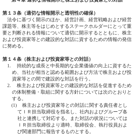
第１３条（適切な情報開示と透明性の確保）
法令に基づく開示のほか、経営計画、経営戦略および経営
課題等、株主等をはじめとするステークホルダーにとって重
要と判断される情報について適切に開示するとともに、株主
および投資家等との建設的な対話に資するための情報の発信
に努める。
第１４条（株主および投資家等との対話）
持続的な成長と中長期的な企業価値の向上に資するた
め、当社が相当と認める範囲および方法で株主および投
資家等との間で建設的な対話を行う。
株主および投資家等との建設的な対話を促進するため
の体制整備・取組に関する方針については次のとおりと
する。
(1)
株主および投資家等との対話に関する責任者とし
てＩＲ担当取締役を指名し、社内およびグループ各
社と連携して対応する。また対話の状況については
ＩＲ担当取締役より適時、取締役会、執行役員およ
び関連部門に報告するものとする。