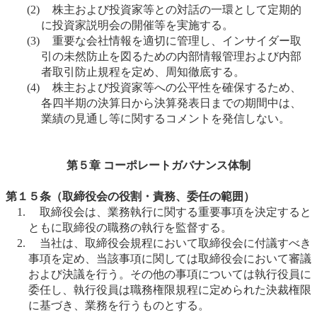
(2)
株主および投資家等との対話の一環として定期的
に投資家説明会の開催等を実施する。
(3)
重要な会社情報を適切に管理し、インサイダー取
引の未然防止を図るための内部情報管理および内部
者取引防止規程を定め、周知徹底する。
(4)
株主および投資家等への公平性を確保するため、
各四半期の決算日から決算発表日までの期間中は、
業績の見通し等に関するコメントを発信しない。
第５章 コーポレートガバナンス体制
第１５条（取締役会の役割・責務、委任の範囲）
取締役会は、業務執行に関する重要事項を決定すると
ともに取締役の職務の執行を監督する。
当社は、取締役会規程において取締役会に付議すべき
事項を定め、当該事項に関しては取締役会において審議
および決議を行う。その他の事項については執行役員に
委任し、執行役員は職務権限規程に定められた決裁権限
に基づき、業務を行うものとする。